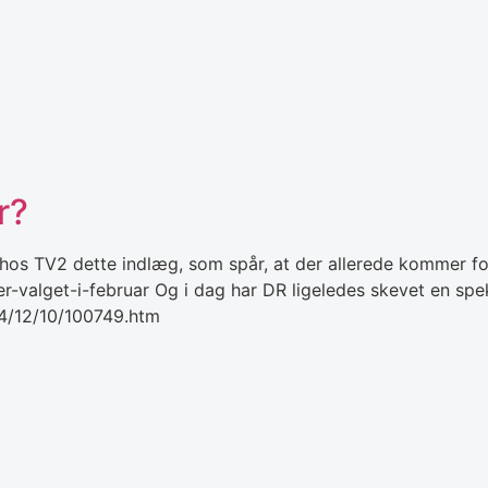
r?
os TV2 dette indlæg, som spår, at der allerede kommer fol
r-valget-i-februar Og i dag har DR ligeledes skevet en spek
14/12/10/100749.htm